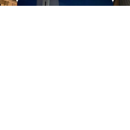
Gelände
Spaw
Zur Galerie
ppen. Zwei Wege. Nur einer führt zum Sieg.
Fragen? Schre