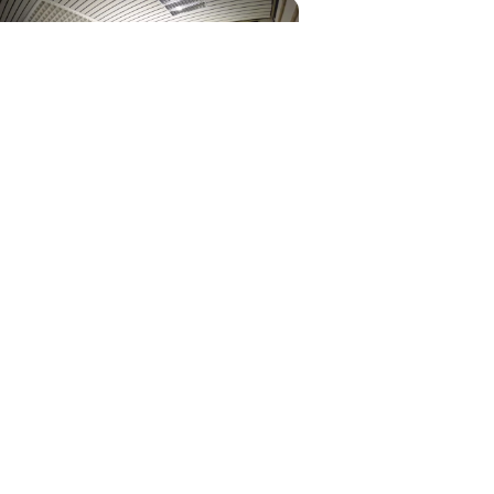
n
ib uns!