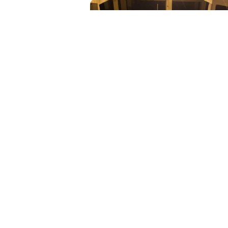
Killhouse
Viele Tre