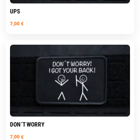
UPS
7,00
€
DON´T WORRY
7,00
€