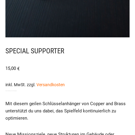
SPECIAL SUPPORTER
15,00
€
inkl. MwSt.
zzgl.
Versandkosten
DEIN SUPPORT FÜR EIN NOCH BESSERES AIRSOFT-ERLEBNIS!
Mit diesem geilen Schlüsselanhänger von Copper and Brass
unterstützt du uns dabei, das Spielfeld kontinuierlich zu
optimieren.
Neue Missionsziele, neue Strukturen im Gebäude oder