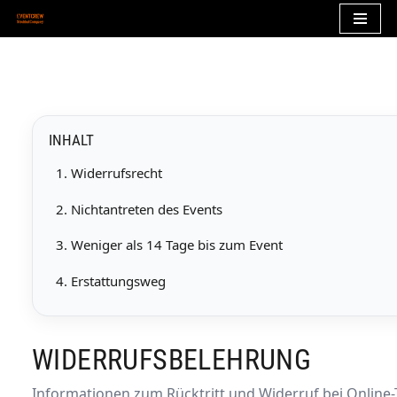
Zum
Inhalt
springen
INHALT
1. Widerrufsrecht
2. Nichtantreten des Events
3. Weniger als 14 Tage bis zum Event
4. Erstattungsweg
WIDERRUFSBELEHRUNG
Informationen zum Rücktritt und Widerruf bei Online-