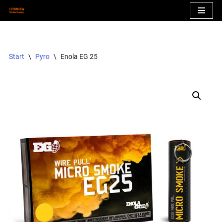
Zum
Inhalt
springen
Start
\
Pyro
\
Enola EG 25