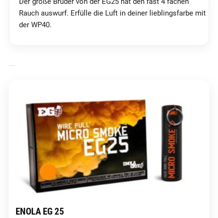
Der große Bruder von der EG25 hat den fast 4 fachen
Rauch auswurf. Erfülle die Luft in deiner lieblingsfarbe mit
der WP40.
ÄHNLICHE PRODUKTE
ENOLA EG 25