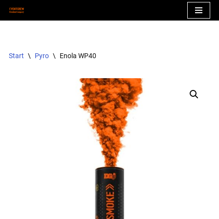
Zum
Inhalt
springen
Start
\
Pyro
\
Enola WP40