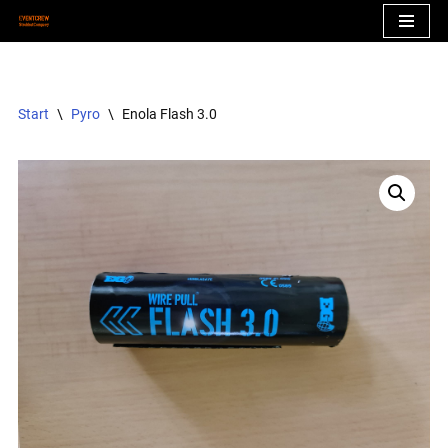
Zum
Inhalt
springen
Start
\
Pyro
\
Enola Flash 3.0