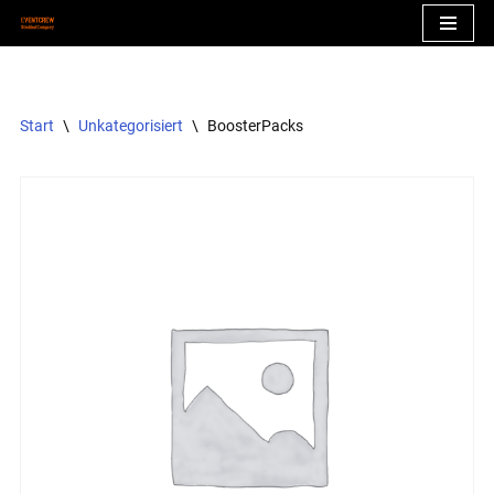
Zum
Inhalt
springen
Start
\
Unkategorisiert
\
BoosterPacks