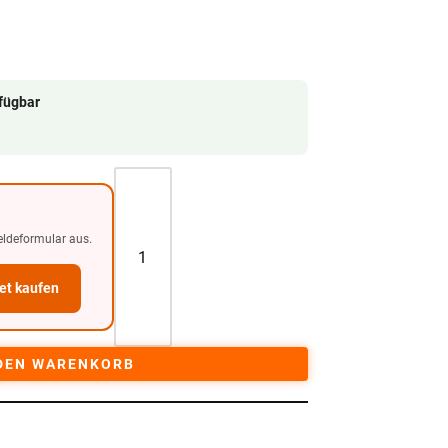
rfügbar
eldeformular aus.
et kaufen
 DEN WARENKORB