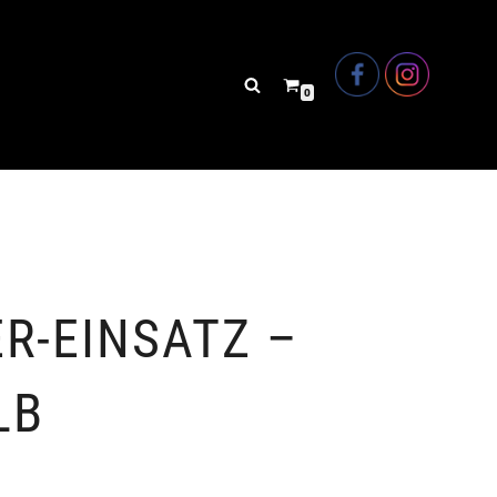
0
R-EINSATZ –
LB