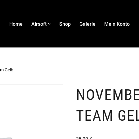
Home
Airsoft
Shop
Galerie
Mein Konto
am Gelb
NOVEMBE
TEAM GE