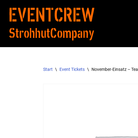
Zum
Inhalt
springen
Start
\
Event Tickets
\
November-Einsatz – Te